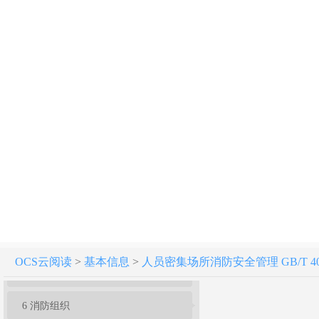
人员密集场所消防安全管理 GB/T 40248-2021
1 范围
2 规范性引用文件
3 术语和定义
4 总则
OCS云阅读
>
基本信息
>
人员密集场所消防安全管理 GB/T 4024
5 消防安全责任
6 消防组织