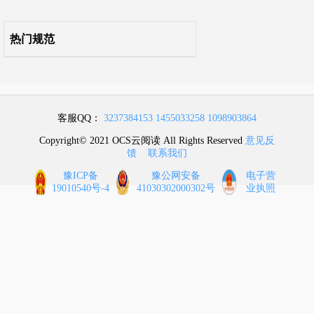
9 灭火和应急疏散预案编制和演练
热门规范
10 火灾事故处置与善后
附录A 防火巡查记录表格
客服QQ：
3237384153
1455033258
1098903864
附录B 防火检查记录表格
Copyright© 2021 OCS云阅读 All Rights Reserved
意见反
馈
联系我们
参考文献
豫ICP备
豫公网安备
电子营
19010540号-4
41030302000302号
业执照