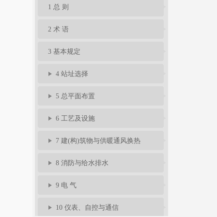
1 总 则
2 术 语
3 基本规定
4 站址选择
5 总平面布置
6 工艺及设施
7 建(构)筑物与供暖通风换热
8 消防与给水排水
9 电 气
10 仪表、自控与通信