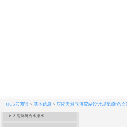
压缩天然气供应站设计规范 GB 51102-2016
1 总 则
2 术 语
3 基本规定
4 站址选择
5 总平面布置
6 工艺及设施
7 建(构)筑物与供暖通风换热
OCS云阅读
>
基本信息
>
压缩天然气供应站设计规范[附条文说明] G
8 消防与给水排水