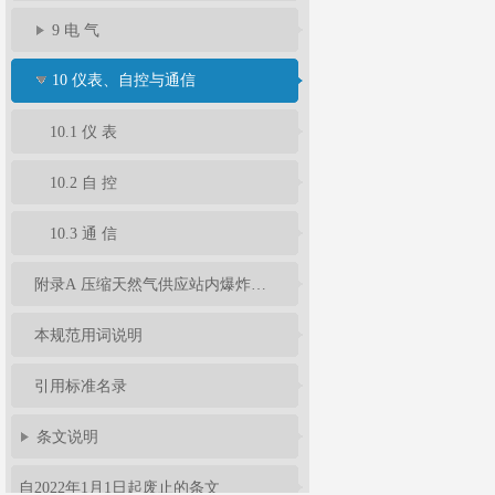
9 电 气
10 仪表、自控与通信
10.1 仪 表
10.2 自 控
10.3 通 信
附录A 压缩天然气供应站内爆炸危险区域等级和范围划分
本规范用词说明
引用标准名录
条文说明
自2022年1月1日起废止的条文