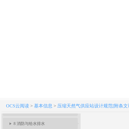
压缩天然气供应站设计规范 GB 51102-2016
1 总 则
2 术 语
3 基本规定
4 站址选择
5 总平面布置
6 工艺及设施
OCS云阅读
>
基本信息
>
压缩天然气供应站设计规范[附条文说明] G
7 建(构)筑物与供暖通风换热
8 消防与给水排水