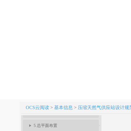
压缩天然气供应站设计规范 GB 51102-2016
1 总 则
2 术 语
3 基本规定
OCS云阅读
>
基本信息
>
压缩天然气供应站设计规范[附条
4 站址选择
5 总平面布置