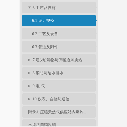
6 工艺及设施
6.1 设计规模
6.2 工艺及设备
6.3 管道及附件
7 建(构)筑物与供暖通风换热
8 消防与给水排水
9 电 气
10 仪表、自控与通信
附录A 压缩天然气供应站内爆炸危险区域等级和范围划分
本规范用词说明