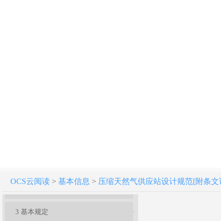
压缩天然气供应站设计规范 GB 51102-2016
条文说明
OCS云阅读
>
基本信息
>
压缩天然气供应站设计规范[附条文说明] G
1 总 则
3 基本规定