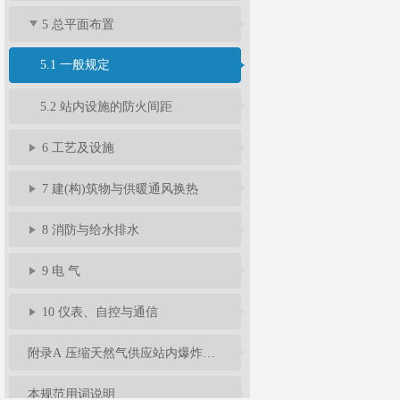
5 总平面布置
5.1 一般规定
5.2 站内设施的防火间距
6 工艺及设施
7 建(构)筑物与供暖通风换热
8 消防与给水排水
9 电 气
10 仪表、自控与通信
附录A 压缩天然气供应站内爆炸危险区域等级和范围划分
本规范用词说明