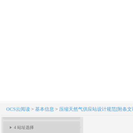
压缩天然气供应站设计规范 GB 51102-2016
1 总 则
2 术 语
OCS云阅读
>
基本信息
>
压缩天然气供应站设计规范[附条文说明] G
3 基本规定
4 站址选择