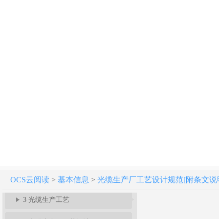
光缆生产厂工艺设计规范 GB 51067-2014
1 总 则
2 术 语
OCS云阅读
>
基本信息
>
光缆生产厂工艺设计规范[附条文说明] GB
3 光缆生产工艺