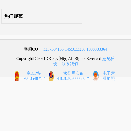
5.6 骨架槽和填充绳挤制设备
热门规范
5.7 缆芯绞合设备
5.8 护套挤制设备
5.9 铠装设备
客服QQ：
3237384153
1455033258
1098903864
Copyright© 2021 OCS云阅读 All Rights Reserved
意见反
5.10 检验试验设备
馈
联系我们
豫ICP备
豫公网安备
电子营
6 公用设施及环境要求
19010540号-4
41030302000302号
业执照