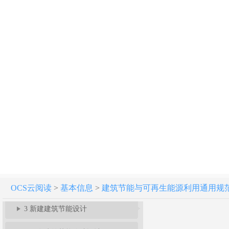
建筑节能与可再生能源利用通用规范 GB 55015-2021
起草说明
条文说明
1 总 则
2 基本规定
OCS云阅读
>
基本信息
>
建筑节能与可再生能源利用通用规范 GB 
3 新建建筑节能设计