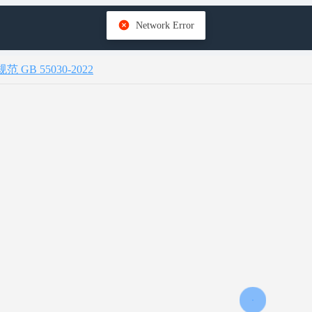
Network Error
B 55030-2022