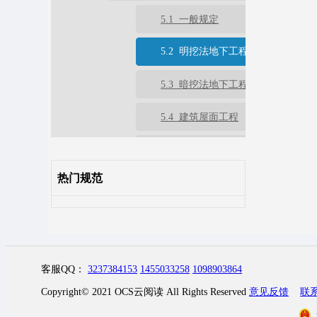
5.1 一般规定
5.2 明挖法地下工程
5.3 暗挖法地下工程
5.4 建筑屋面工程
5.5 建筑外墙工程
热门规范
5.6 建筑室内工程
5.7 道桥工程
5.8 蓄水类工程
客服QQ：
3237384153
1455033258
1098903864
6 验收
Copyright© 2021 OCS云阅读 All Rights Reserved
意见反馈
联
7 运行维护