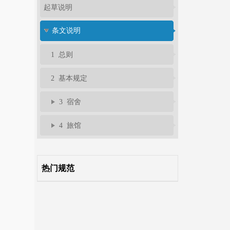
起草说明
条文说明
1 总则
2 基本规定
3 宿舍
4 旅馆
热门规范