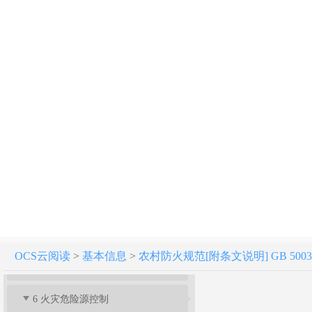
农村防火规范 GB 50039-2010
1 总 则
2 术 语
3 规划布局
4 建筑物
OCS云阅读
>
基本信息
>
农村防火规范[附条文说明] GB 50039
5 消防设施
6 火灾危险源控制