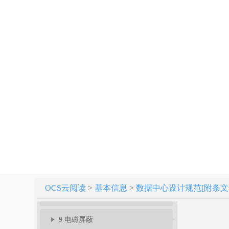
数据中心设计规范 GB 50174-2017
1 总 则
2 术语和符号
3 分级与性能要求
4 选址及设备布置
5 环境要求
6 建筑与结构
7 空气调节
OCS云阅读
>
基本信息
>
数据中心设计规范[附条文说明] 
8 电 气
9 电磁屏蔽