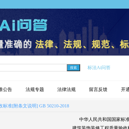
标法Ai问答
搜索
准公告
法规专题
法律法规
留言反馈
开
附条文说明] GB 50210-2018