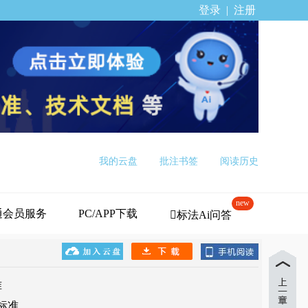
登录
|
注册
我的云盘
批注书签
阅读历史
new
通会员服务
PC/APP下载
标法Ai问答