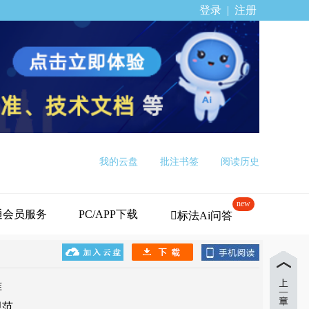
登录
|
注册
我的云盘
批注书签
阅读历史
new
通会员服务
PC/APP下载
标法Ai问答