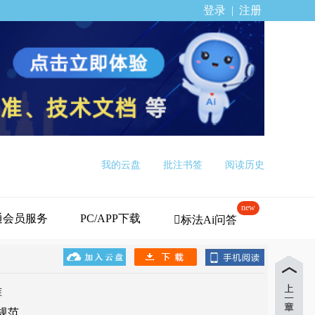
登录
|
注册
我的云盘
批注书签
阅读历史
new
通会员服务
PC/APP下载
标法Ai问答