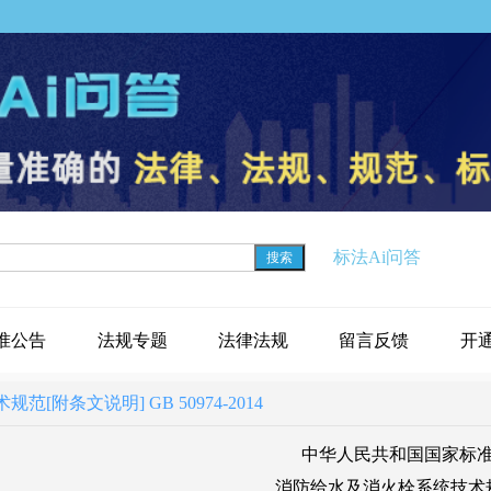
标法Ai问答
搜索
准公告
法规专题
法律法规
留言反馈
开
附条文说明] GB 50974-2014