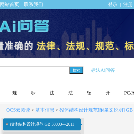
网站首页
联系我们
登录
|
注册
标法Ai问答
搜索
规
标
法
法
留
开
PC/
OCS云阅读
>
基本信息
>
砌体结构设计规范[附条文说明] GB 500
范
准
规
律
言
通
下载
砌体结构设计规范 GB 50003—2011
标
公
专
法
反
会