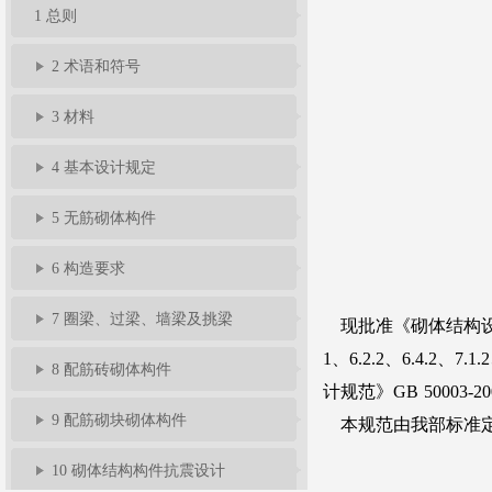
1 总则
准
告
题
规
馈
员
2 术语和符号
服
3 材料
4 基本设计规定
务
5 无筋砌体构件
6 构造要求
7 圈梁、过梁、墙梁及挑梁
8 配筋砖砌体构件
9 配筋砌块砌体构件
10 砌体结构构件抗震设计