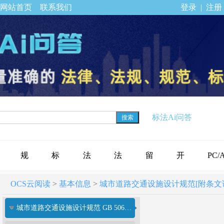
网站首页
联系我们
登录
|
注册
标法Ai问答
搜索
规
标
法
法
留
开
PC/
OCS云阅读
>
基本信息
>
城市道路交通设施设计规范[附条文说明] G
范
准
规
律
言
通
下载
城市道路交通设施设计规范 GB 50688-2011
标
公
专
法
反
会