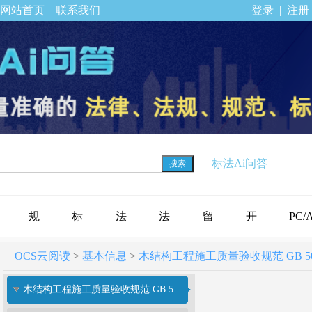
网站首页
联系我们
登录
|
注册
标法Ai问答
搜索
规
标
法
法
留
开
PC/
OCS云阅读
>
基本信息
>
木结构工程施工质量验收规范 GB 5020
范
准
规
律
言
通
下载
木结构工程施工质量验收规范 GB 50206-2012
标
公
专
法
反
会