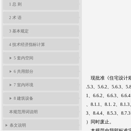
1 总 则
准
告
题
规
馈
员
2 术 语
服
3 基本规定
4 技术经济指标计算
务
5 套内空间
6 共用部分
7 室内环境
8 建筑设备
本规范用词说明
条文说明