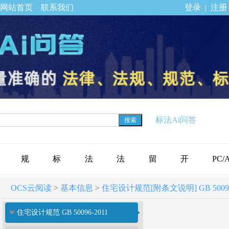
网站首页
联系我们
登录
|
注册
标法Ai问答
搜索
规
标
法
法
留
开
PC/
OCS云阅读
>
基本信息
>
住宅设计规范[附条文说明] GB 50096
范
准
规
律
言
通
下载
住宅设计规范 GB 50096-2011
标
公
专
法
反
会