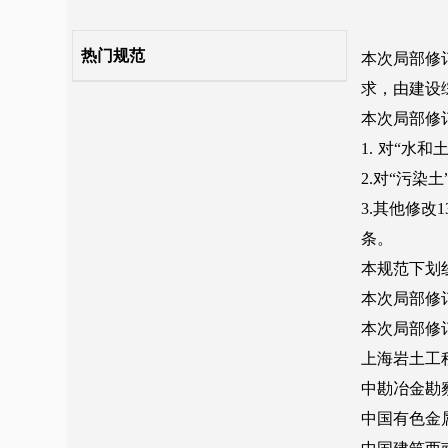
11 室内试验
热门规范
12 水和土腐蚀性的评价
13 现场检验和监测
14 岩土工程分析评价和成果报告
附录A 岩土分类和鉴定
附录B 圆锥动力触探锤击数修正
附录C 泥石流的工程分类
附录D 膨胀土初判方法
附录E 水文地质参数测定方法
附录F 取土器技术标准