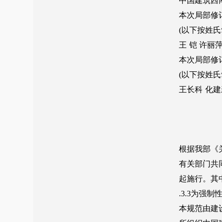
附录G 场地环境类型
附录H 规范用词说明
条文说明
自2022年4月1日起废止的条文