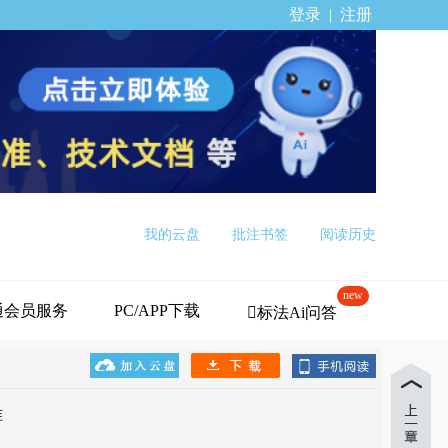
登录
|
注册
我的云盘
批注书签
阅读历史
new
通会员服务
PC/APP下载
标法Ai问答