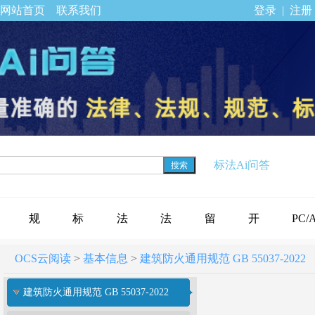
网站首页
联系我们
登录
|
注册
标法Ai问答
搜索
规
标
法
法
留
开
PC/
OCS云阅读
>
基本信息
>
建筑防火通用规范 GB 55037-2022
范
准
规
律
言
通
下载
建筑防火通用规范 GB 55037-2022
标
公
专
法
反
会