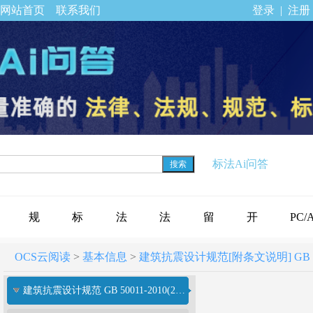
网站首页
联系我们
登录
|
注册
标法Ai问答
搜索
规
标
法
法
留
开
PC/
OCS云阅读
>
基本信息
>
建筑抗震设计规范[附条文说明] GB 5001
范
准
规
律
言
通
下载
建筑抗震设计规范 GB 50011-2010(2024年版)
标
公
专
法
反
会