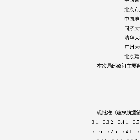
附录G 钢支撑-混凝土框架和钢框架-钢筋混凝土核心筒结构房屋抗震设计要求
附录H 多层工业厂房抗震设计要求
附录J 单层厂房横向平面排架地震作用效应调整
附录K 单层厂房纵向抗震验算
附录L 隔震设计简化计算和砌体结构隔震措施
附录M 实现抗震性能设计目标的参考方法
本规范用词说明
引用标准名录
条文说明