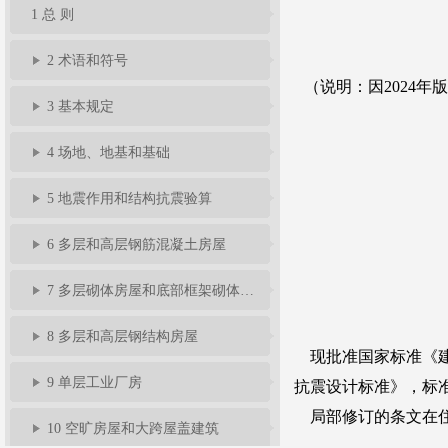
1 总 则
准
告
题
规
馈
员
2 术语和符号
服
3 基本规定
4 场地、地基和基础
务
5 地震作用和结构抗震验算
6 多层和高层钢筋混凝土房屋
7 多层砌体房屋和底部框架砌体房屋
8 多层和高层钢结构房屋
9 单层工业厂房
10 空旷房屋和大跨屋盖建筑