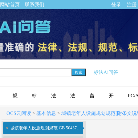
网站首页
联系我们
登录
|
注册
标法Ai问答
搜索
规
标
法
法
留
开
PC/
OCS云阅读
>
基本信息
>
城镇老年人设施规划规范[附条文说明] GB
范
准
规
律
言
通
下载
城镇老年人设施规划规范 GB 50437-2007（2018年版）
标
公
专
法
反
会