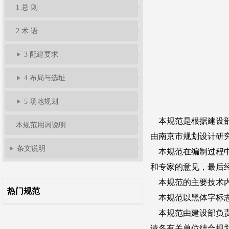
1 总 则
准
告
题
规
馈
员
2 术 语
服
3 配建要求
4 布局与选址
务
5 场地规划
本规范用词说明
条文说明
热门规范